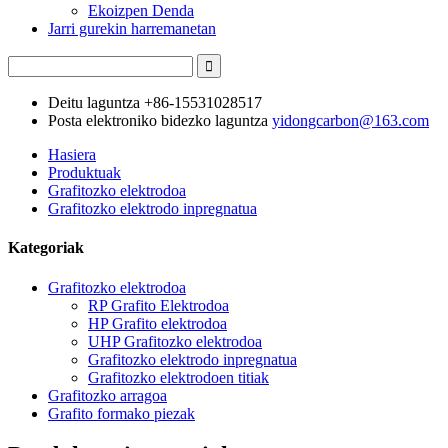
Ekoizpen Denda
Jarri gurekin harremanetan
Deitu laguntza
+86-15531028517
Posta elektroniko bidezko laguntza
yidongcarbon@163.com
Hasiera
Produktuak
Grafitozko elektrodoa
Grafitozko elektrodo inpregnatua
Kategoriak
Grafitozko elektrodoa
RP Grafito Elektrodoa
HP Grafito elektrodoa
UHP Grafitozko elektrodoa
Grafitozko elektrodo inpregnatua
Grafitozko elektrodoen titiak
Grafitozko arragoa
Grafito formako piezak