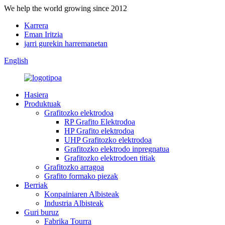
We help the world growing since 2012
Karrera
Eman Iritzia
jarri gurekin harremanetan
English
Hasiera
Produktuak
Grafitozko elektrodoa
RP Grafito Elektrodoa
HP Grafito elektrodoa
UHP Grafitozko elektrodoa
Grafitozko elektrodo inpregnatua
Grafitozko elektrodoen titiak
Grafitozko arragoa
Grafito formako piezak
Berriak
Konpainiaren Albisteak
Industria Albisteak
Guri buruz
Fabrika Tourra