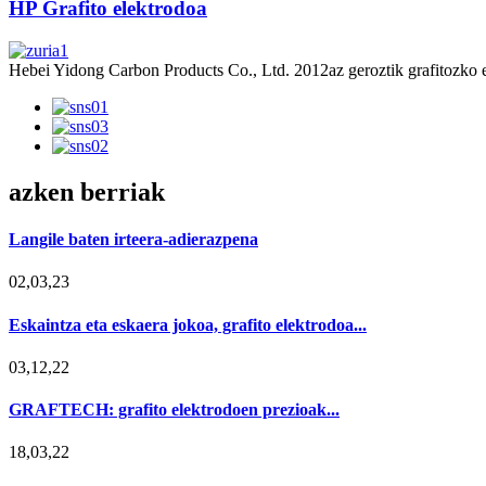
HP Grafito elektrodoa
Hebei Yidong Carbon Products Co., Ltd. 2012az geroztik grafitozko ele
azken berriak
Langile baten irteera-adierazpena
02,03,23
Eskaintza eta eskaera jokoa, grafito elektrodoa...
03,12,22
GRAFTECH: grafito elektrodoen prezioak...
18,03,22