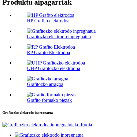
Produktu aipagarriak
HP Grafito elektrodoa
Grafitozko elektrodo inpregnatua
RP Grafito Elektrodoa
UHP Grafitozko elektrodoa
Grafitozko arragoa
Grafito formako piezak
Grafitozko elektrodo inpregnatua