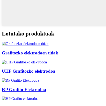
Lotutako produktuak
Grafitozko elektrodoen titiak
UHP Grafitozko elektrodoa
RP Grafito Elektrodoa