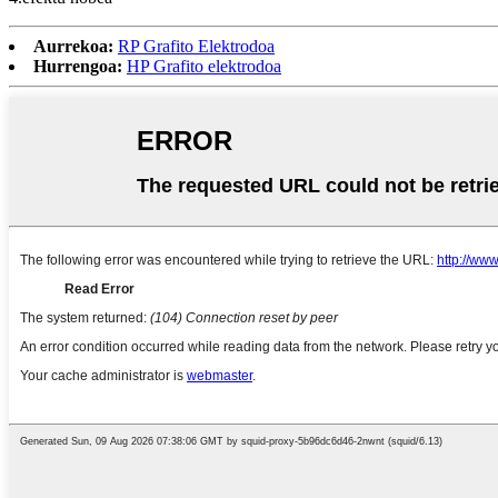
Aurrekoa:
RP Grafito Elektrodoa
Hurrengoa:
HP Grafito elektrodoa