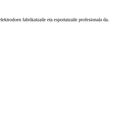
ktrodoen fabrikatzaile eta esportatzaile profesionala da.